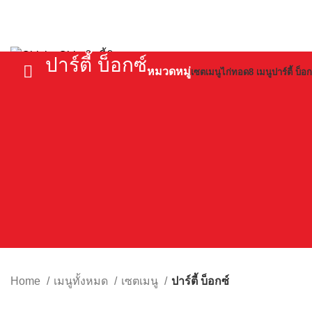
ปาร์ตี้ บ็อกซ์
หมวดหมู่
เซตเมนูไก่ทอด
8 เมนู
ปาร์ตี้ บ็อก
Home
เมนูทั้งหมด
เซตเมนู
ปาร์ตี้ บ็อกซ์