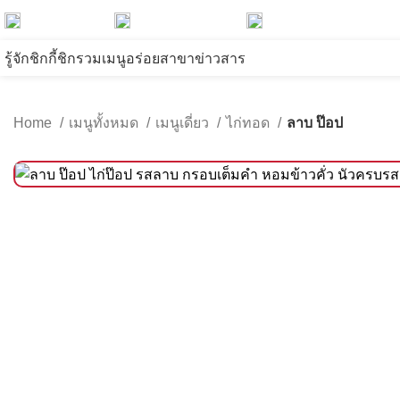
Chicky Chic
@chickychic.th
@chickychic.th
รู้จักชิกกี้ชิก
รวมเมนูอร่อย
สาขา
ข่าวสาร
Home
เมนูทั้งหมด
เมนูเดี่ยว
ไก่ทอด
ลาบ ป๊อป