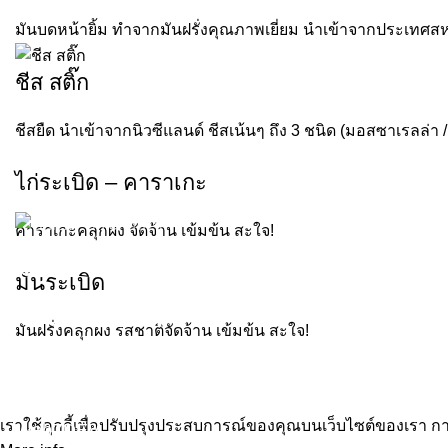
มันบดหน้ายิ้ม ทำจากมันฝรั่งคุณภาพเยี่ยม นำเข้าจากประเทศสห
ชีส สติ๊ก
ชีสยืด นำเข้าจากนิวซีแลนด์ ชีสเน้นๆ ถึง 3 ชนิด (มอสซาเรลล่า /
ไก่ระเบิด – คาราเกะ
คาราเกะคลุกผง จัดจ้าน เข้มข้น สะใจ!
by Panus Interfoods
มันระเบิด
Co., Ltd.
มันฝรั่งคลุกผง รสชาติจัดจ้าน เข้มข้น สะใจ!
2024 Chicky Chic by Panus Interfoods Co., Ltd. All 
เราใช้คุกกี้เพื่อปรับปรุงประสบการณ์ของคุณบนเว็บไซต์ของเรา การ
WebZDEV.