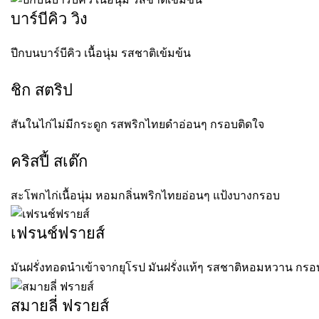
บาร์บีคิว วิง
ปีกบนบาร์บีคิว เนื้อนุ่ม รสชาติเข้มข้น
ชิก สตริป
สันในไก่ไม่มีกระดูก รสพริกไทยดำอ่อนๆ กรอบติดใจ
คริสปี้ สเต๊ก
สะโพกไก่เนื้อนุ่ม หอมกลิ่นพริกไทยอ่อนๆ แป้งบางกรอบ
เฟรนช์ฟรายส์
มันฝรั่งทอดนำเข้าจากยุโรป มันฝรั่งแท้ๆ รสชาติหอมหวาน กร
สมายลี่ ฟรายส์