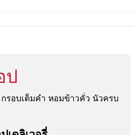
บริการจัดเลี้ยง
สนใจแฟรนไชส์
อป
 กรอบเต็มคำ หอมข้าวคั่ว นัวครบ
ปเดลิเวอรี่