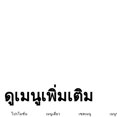
ดูเมนูเพิ่มเติม
โปรโมชั่น
เมนูเดี่ยว
เซตเมนู
เมนู