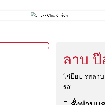
ลาบ ป๊
ไก่ป๊อป รสลาบ
รส
สั่งผ่านแอ