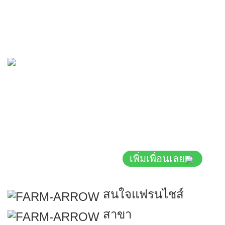
by Panus Interfoods Co.,
Ltd.
เพิ่มเพื่อนเลย
สนใจแฟรนไชส์
สาขา