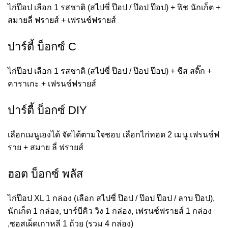
ไก่ป๊อป เลือก 1 รสชาติ (สไปซี่ ป๊อป / ป๊อป ป๊อป) + ฟิช นักเก็ต +
สมายลี่ ฟรายส์ + เฟรนช์ฟรายส์
ปาร์ตี้ บ็อกซ์ C
ไก่ป๊อป เลือก 1 รสชาติ (สไปซี่ ป๊อป / ป๊อป ป๊อป) + ชีส สติ๊ก +
คาราเกะ + เฟรนช์ฟรายส์
ปาร์ตี้ บ็อกซ์ DIY
เลือกเมนูเองได้ จัดได้ตามใจชอบ เลือกไก่ทอด 2 เมนู เฟรนช์ฟ
ราย + สมาย ลี่ ฟรายส์
ฮอต บ็อกซ์ พลัส
ไก่ป๊อป XL 1 กล่อง (เลือก สไปซี่ ป๊อป / ป๊อป ป๊อป / ลาบ ป๊อป),
นักเก็ต 1 กล่อง, บาร์บีคิว วิง 1 กล่อง, เฟรนช์ฟรายส์ 1 กล่อง
,ซอสเผ็ดเกาหลี 1 ถ้วย (รวม 4 กล่อง)